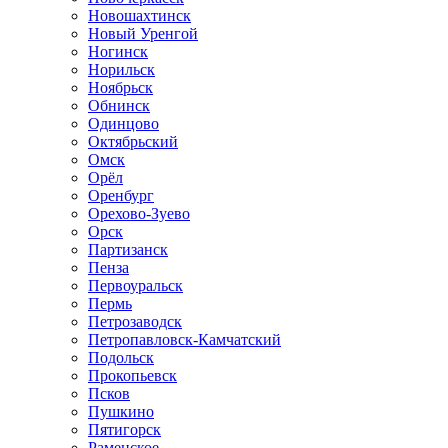
Новошахтинск
Новый Уренгой
Ногинск
Норильск
Ноябрьск
Обнинск
Одинцово
Октябрьский
Омск
Орёл
Оренбург
Орехово-Зуево
Орск
Партизанск
Пенза
Первоуральск
Пермь
Петрозаводск
Петропавловск-Камчатский
Подольск
Прокопьевск
Псков
Пушкино
Пятигорск
Раменское