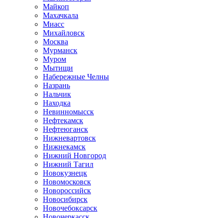
Майкоп
Махачкала
Миасс
Михайловск
Москва
Мурманск
Муром
Мытищи
Набережные Челны
Назрань
Нальчик
Находка
Невинномысск
Нефтекамск
Нефтеюганск
Нижневартовск
Нижнекамск
Нижний Новгород
Нижний Тагил
Новокузнецк
Новомосковск
Новороссийск
Новосибирск
Новочебоксарск
Новочеркасск