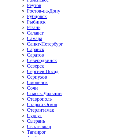
Реутов
Ростов-на-Дону
Рубцовск
Рыбинск
Рязань
Салават
Самара
Санкт-Петербург
Саранск
Саратов
Северодвинск
Северск
Сергиев Посад
Серпухов
Смоленск
Сочи
Спасск-Дальний
Ставрополь
Старый Оскол
Стерлитамак
Сургут
Сызрань
Сыктывкар
Таганрог