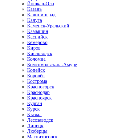
Йошкар-Ола
Казань
Калининград
Калуга
Каменск-Уральский
Камышин
Каспийск
Кемерово
Киров
Кисловодск
Коломна
Комсомольск-на-Амуре
Копейск
Королёв
Кострома
Красногорск
Краснодар
Красноярск
Курган
Курск
Кызыл
Лесозаводск
Липецк
Люберцы
Магнитогорск