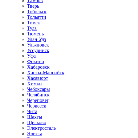
Тамбов
Тверь
Тобольск
Тольятти
Томск
Тула
Тюмень
Улан-Удэ
Ульяновск
Уссурийск
Уфа
Фокино
Хабаровск
Ханты-Мансийск
Хасавюрт
Химки
Чебоксары
Челябинск
Череповец
Черкесск
Чита
Шахты
Щёлково
Электросталь
Элиста