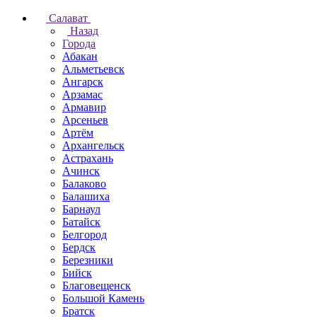
Салават
Назад
Города
Абакан
Альметьевск
Ангарск
Арзамас
Армавир
Арсеньев
Артём
Архангельск
Астрахань
Ачинск
Балаково
Балашиха
Барнаул
Батайск
Белгород
Бердск
Березники
Бийск
Благовещенск
Большой Камень
Братск