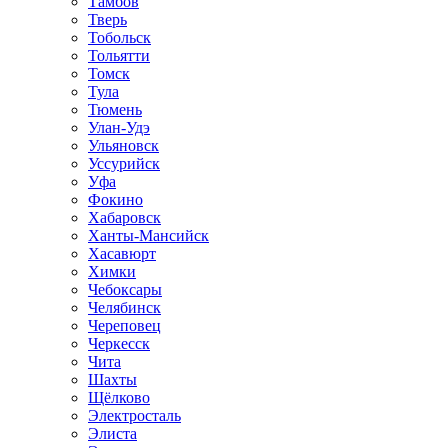
Тамбов
Тверь
Тобольск
Тольятти
Томск
Тула
Тюмень
Улан-Удэ
Ульяновск
Уссурийск
Уфа
Фокино
Хабаровск
Ханты-Мансийск
Хасавюрт
Химки
Чебоксары
Челябинск
Череповец
Черкесск
Чита
Шахты
Щёлково
Электросталь
Элиста