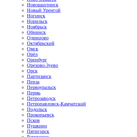
Новошахтинск
Новый Уренгой
Ногинск
Норильск
Ноябрьск
Обнинск
Одинцово
Октябрьский
Омск
Орёл
Оренбург
Орехово-Зуево
Орск
Партизанск
Пенза
Первоуральск
Пермь
Петрозаводск
Петропавловск-Камчатский
Подольск
Прокопьевск
Псков
Пушкино
Пятигорск
Раменское