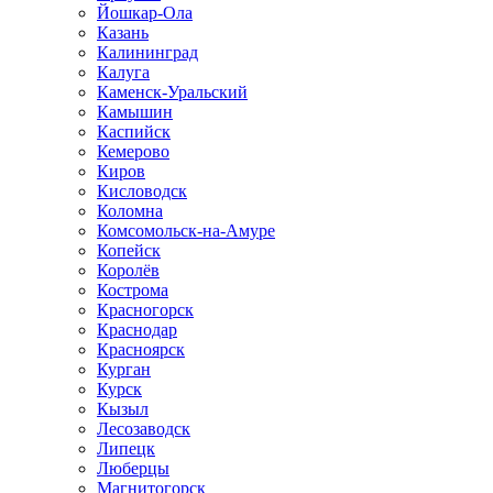
Йошкар-Ола
Казань
Калининград
Калуга
Каменск-Уральский
Камышин
Каспийск
Кемерово
Киров
Кисловодск
Коломна
Комсомольск-на-Амуре
Копейск
Королёв
Кострома
Красногорск
Краснодар
Красноярск
Курган
Курск
Кызыл
Лесозаводск
Липецк
Люберцы
Магнитогорск