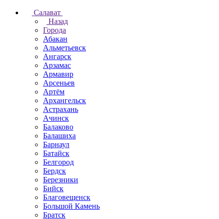
Салават
Назад
Города
Абакан
Альметьевск
Ангарск
Арзамас
Армавир
Арсеньев
Артём
Архангельск
Астрахань
Ачинск
Балаково
Балашиха
Барнаул
Батайск
Белгород
Бердск
Березники
Бийск
Благовещенск
Большой Камень
Братск