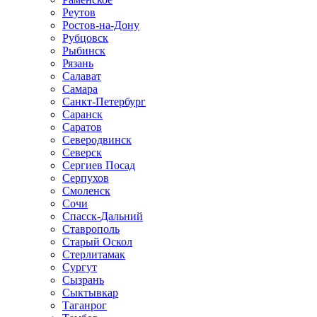
Реутов
Ростов-на-Дону
Рубцовск
Рыбинск
Рязань
Салават
Самара
Санкт-Петербург
Саранск
Саратов
Северодвинск
Северск
Сергиев Посад
Серпухов
Смоленск
Сочи
Спасск-Дальний
Ставрополь
Старый Оскол
Стерлитамак
Сургут
Сызрань
Сыктывкар
Таганрог