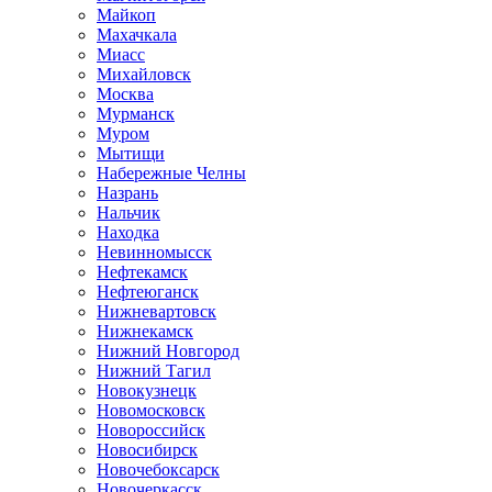
Майкоп
Махачкала
Миасс
Михайловск
Москва
Мурманск
Муром
Мытищи
Набережные Челны
Назрань
Нальчик
Находка
Невинномысск
Нефтекамск
Нефтеюганск
Нижневартовск
Нижнекамск
Нижний Новгород
Нижний Тагил
Новокузнецк
Новомосковск
Новороссийск
Новосибирск
Новочебоксарск
Новочеркасск