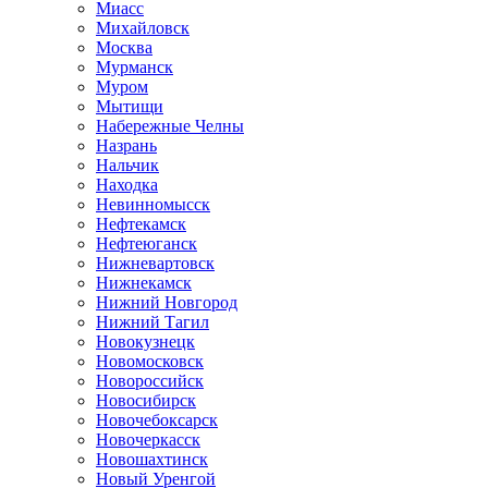
Миасс
Михайловск
Москва
Мурманск
Муром
Мытищи
Набережные Челны
Назрань
Нальчик
Находка
Невинномысск
Нефтекамск
Нефтеюганск
Нижневартовск
Нижнекамск
Нижний Новгород
Нижний Тагил
Новокузнецк
Новомосковск
Новороссийск
Новосибирск
Новочебоксарск
Новочеркасск
Новошахтинск
Новый Уренгой