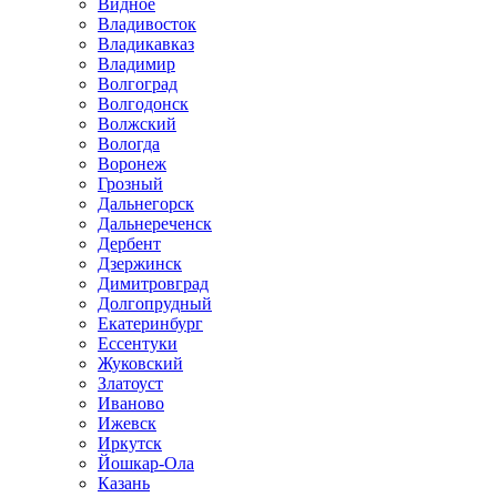
Видное
Владивосток
Владикавказ
Владимир
Волгоград
Волгодонск
Волжский
Вологда
Воронеж
Грозный
Дальнегорск
Дальнереченск
Дербент
Дзержинск
Димитровград
Долгопрудный
Екатеринбург
Ессентуки
Жуковский
Златоуст
Иваново
Ижевск
Иркутск
Йошкар-Ола
Казань