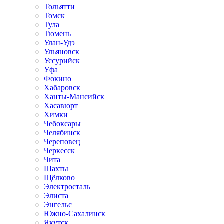
Тольятти
Томск
Тула
Тюмень
Улан-Удэ
Ульяновск
Уссурийск
Уфа
Фокино
Хабаровск
Ханты-Мансийск
Хасавюрт
Химки
Чебоксары
Челябинск
Череповец
Черкесск
Чита
Шахты
Щёлково
Электросталь
Элиста
Энгельс
Южно-Сахалинск
Якутск