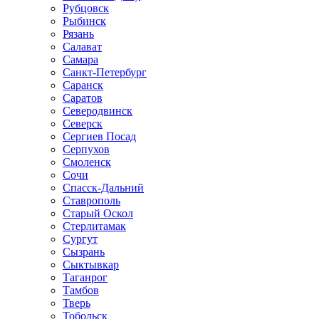
Рубцовск
Рыбинск
Рязань
Салават
Самара
Санкт-Петербург
Саранск
Саратов
Северодвинск
Северск
Сергиев Посад
Серпухов
Смоленск
Сочи
Спасск-Дальний
Ставрополь
Старый Оскол
Стерлитамак
Сургут
Сызрань
Сыктывкар
Таганрог
Тамбов
Тверь
Тобольск