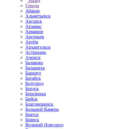
Назад
Города
Абакан
Альметьевск
Ангарск
Арзамас
Армавир
Арсеньев
Артём
Архангельск
Астрахань
Ачинск
Балаково
Балашиха
Барнаул
Батайск
Белгород
Бердск
Березники
Бийск
Благовещенск
Большой Камень
Братск
Брянск
Великий Новгород