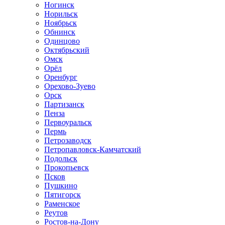
Ногинск
Норильск
Ноябрьск
Обнинск
Одинцово
Октябрьский
Омск
Орёл
Оренбург
Орехово-Зуево
Орск
Партизанск
Пенза
Первоуральск
Пермь
Петрозаводск
Петропавловск-Камчатский
Подольск
Прокопьевск
Псков
Пушкино
Пятигорск
Раменское
Реутов
Ростов-на-Дону